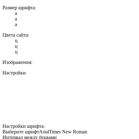
Размер шрифта:
a
a
a
Цвета сайта:
ц
ц
ц
Изображения:
Настройки
Настройки шрифта:
Выберите шрифт
Arial
Times New Roman
Интервал между буквами