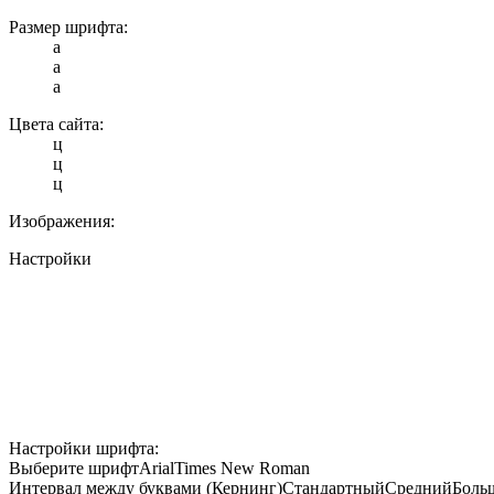
Размер шрифта:
a
a
a
Цвета сайта:
ц
ц
ц
Изображения:
Настройки
Настройки шрифта:
Выберите шрифт
Arial
Times New Roman
Интервал между буквами (Кернинг)
Стандартный
Средний
Боль