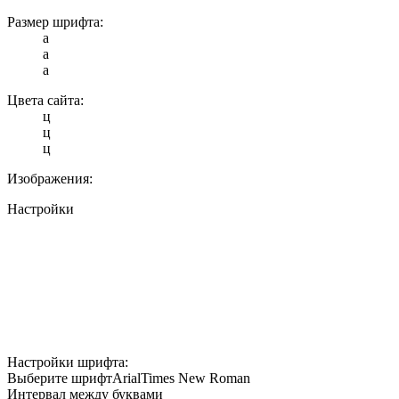
Размер шрифта:
a
a
a
Цвета сайта:
ц
ц
ц
Изображения:
Настройки
Настройки шрифта:
Выберите шрифт
Arial
Times New Roman
Интервал между буквами