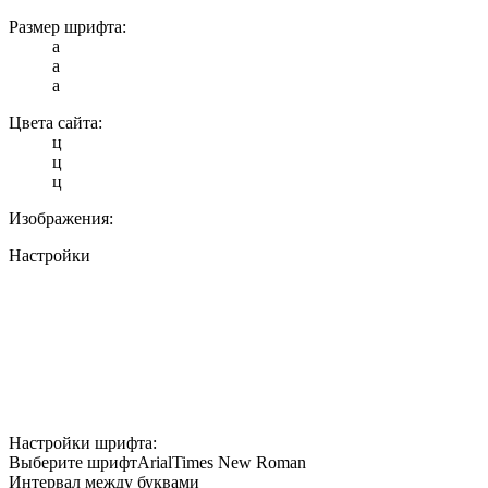
Размер шрифта:
a
a
a
Цвета сайта:
ц
ц
ц
Изображения:
Настройки
Настройки шрифта:
Выберите шрифт
Arial
Times New Roman
Интервал между буквами