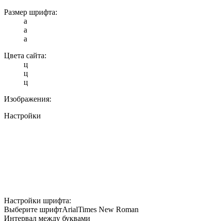
Размер шрифта:
a
a
a
Цвета сайта:
ц
ц
ц
Изображения:
Настройки
Настройки шрифта:
Выберите шрифт
Arial
Times New Roman
Интервал между буквами