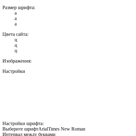
Размер шрифта:
a
a
a
Цвета сайта:
ц
ц
ц
Изображения:
Настройки
Настройки шрифта:
Выберите шрифт
Arial
Times New Roman
Интервал между буквами