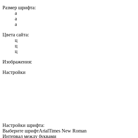
Размер шрифта:
a
a
a
Цвета сайта:
ц
ц
ц
Изображения:
Настройки
Настройки шрифта:
Выберите шрифт
Arial
Times New Roman
Интервал между буквами