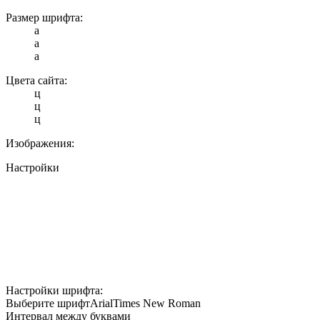
Размер шрифта:
a
a
a
Цвета сайта:
ц
ц
ц
Изображения:
Настройки
Настройки шрифта:
Выберите шрифт
Arial
Times New Roman
Интервал между буквами