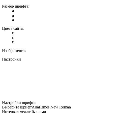
Размер шрифта:
a
a
a
Цвета сайта:
ц
ц
ц
Изображения:
Настройки
Настройки шрифта:
Выберите шрифт
Arial
Times New Roman
Интервал между буквами