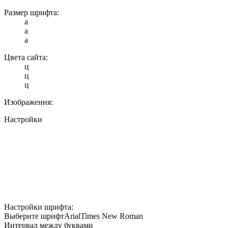
Размер шрифта:
a
a
a
Цвета сайта:
ц
ц
ц
Изображения:
Настройки
Настройки шрифта:
Выберите шрифт
Arial
Times New Roman
Интервал между буквами