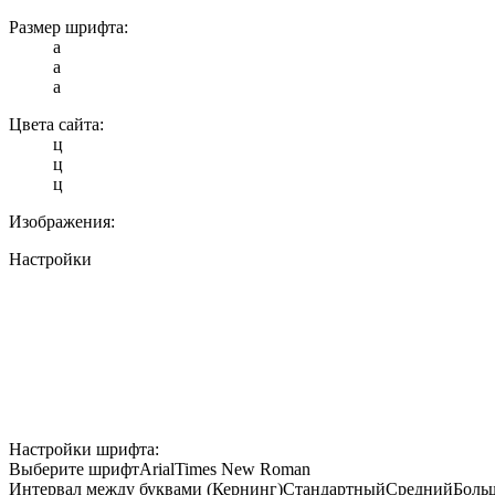
Размер шрифта:
a
a
a
Цвета сайта:
ц
ц
ц
Изображения:
Настройки
Настройки шрифта:
Выберите шрифт
Arial
Times New Roman
Интервал между буквами (Кернинг)
Стандартный
Средний
Боль