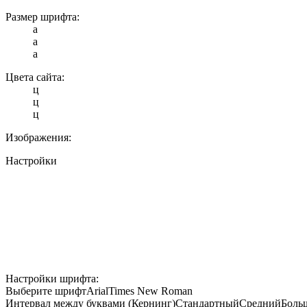
Размер шрифта:
a
a
a
Цвета сайта:
ц
ц
ц
Изображения:
Настройки
Настройки шрифта:
Выберите шрифт
Arial
Times New Roman
Интервал между буквами (Кернинг)
Стандартный
Средний
Боль