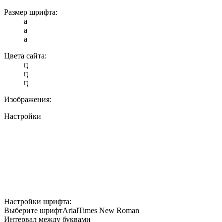
Размер шрифта:
a
a
a
Цвета сайта:
ц
ц
ц
Изображения:
Настройки
Настройки шрифта:
Выберите шрифт
Arial
Times New Roman
Интервал между буквами